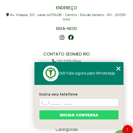
ENDEREÇO
Av. Passos, 101 - salas 407/408 - Centro - Rio de Janeiro - RJ - 20051-
040
SIGA-NOS!
CONTATO SEGMED RIO
(21) 2253-5544
(21) 97905-3352
Olá! Fale agora pelo WhatsApp
segmed@segmedrio.com.br
MENU
Insira seu telefone
Home
Institucional
Serviços
INICIAR CONVERSA
Fale Conosco
Categorias
1