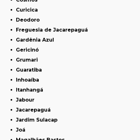
Curicica
Deodoro
Freguesia de Jacarepaguá
Gardênia Azul
Gericinó
Grumari
Guaratiba
Inhoaíba
Itanhangá
Jabour
Jacarepaguá
Jardim Sulacap
Joá
Magalhães Bastos