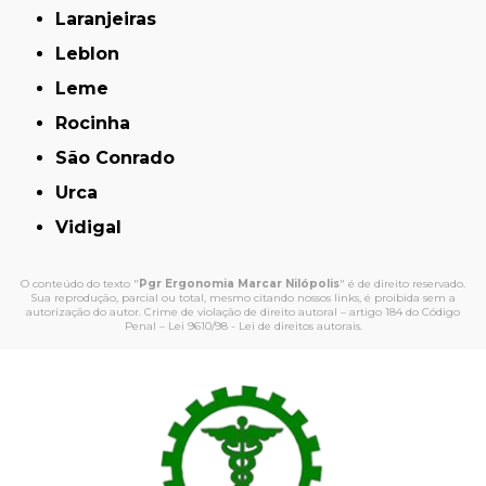
Laranjeiras
Leblon
Leme
Rocinha
São Conrado
Urca
Vidigal
O conteúdo do texto "
Pgr Ergonomia Marcar Nilópolis
" é de direito reservado.
Sua reprodução, parcial ou total, mesmo citando nossos links, é proibida sem a
autorização do autor. Crime de violação de direito autoral – artigo 184 do Código
Penal –
Lei 9610/98 - Lei de direitos autorais
.