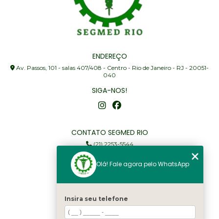
ENDEREÇO
Av. Passos, 101 - salas 407/408 - Centro - Rio de Janeiro - RJ - 20051-
040
SIGA-NOS!
CONTATO SEGMED RIO
(21) 2253-5544
(21) 97905-3352
Olá! Fale agora pelo WhatsApp
segmed@segmedrio.com.br
MENU
Insira seu telefone
Home
Institucional