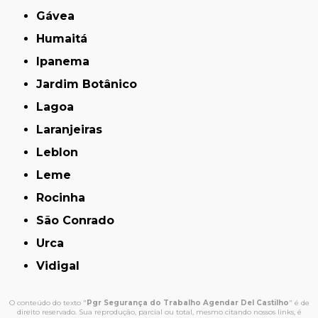
Gávea
Humaitá
Ipanema
Jardim Botânico
Lagoa
Laranjeiras
Leblon
Leme
Rocinha
São Conrado
Urca
Vidigal
O conteúdo do texto "
Pgr Segurança do Trabalho Agendar Del Castilho
" é de
direito reservado. Sua reprodução, parcial ou total, mesmo citando nossos links, é