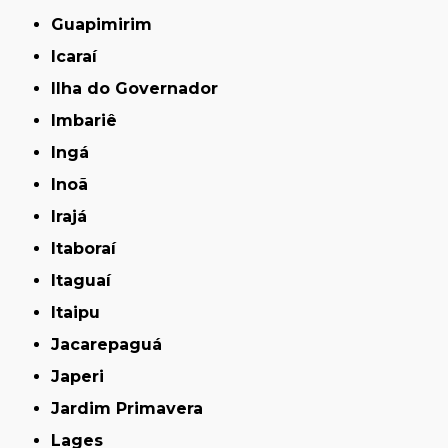
Guapimirim
Icaraí
Ilha do Governador
Imbariê
Ingá
Inoã
Irajá
Itaboraí
Itaguaí
Itaipu
Jacarepaguá
Japeri
Jardim Primavera
Lages