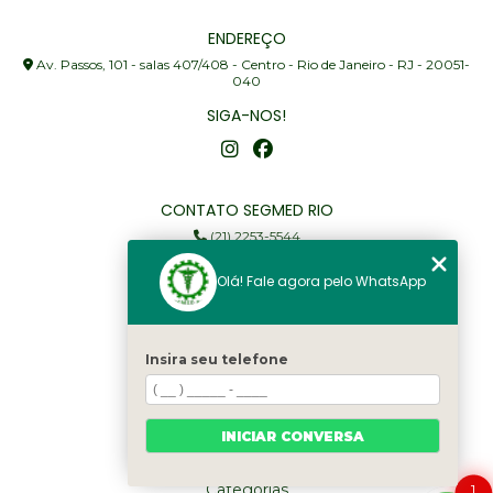
ENDEREÇO
Av. Passos, 101 - salas 407/408 - Centro - Rio de Janeiro - RJ - 20051-
040
SIGA-NOS!
CONTATO SEGMED RIO
(21) 2253-5544
(21) 97905-3352
Olá! Fale agora pelo WhatsApp
segmed@segmedrio.com.br
MENU
Insira seu telefone
Home
Institucional
Serviços
INICIAR CONVERSA
Fale Conosco
Categorias
1